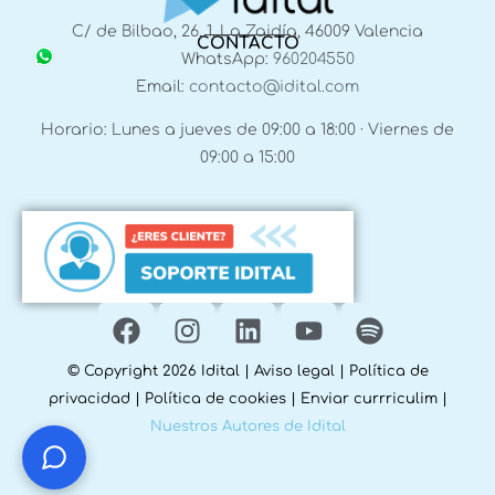
C/ de Bilbao, 26, 1, La Zaidía, 46009 Valencia
CONTACTO
WhatsApp:
960204550
Email:
contacto@idital.com
Horario: Lunes a jueves de 09:00 a 18:00 · Viernes de
09:00 a 15:00
© Copyright 2026 Idital |
Aviso legal
|
Política de
¿Te ayudo? Pregúntame lo que quieras
privacidad
|
Política de cookies
|
Enviar currriculim
|
Nuestros Autores de Idital