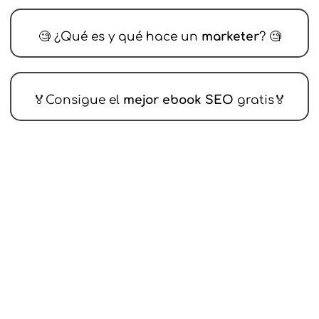
🧐 ¿Qué es y qué hace un
marketer
? 🧐
🏅Consigue el
mejor ebook SEO
gratis🏅