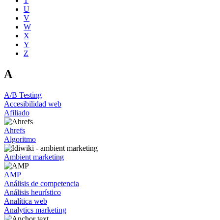
T
U
V
W
X
Y
Z
A
A/B Testing
Accesibilidad web
Afiliado
Ahrefs
Algoritmo
Ambient marketing
AMP
Análisis de competencia
Análisis heurístico
Analítica web
Analytics marketing