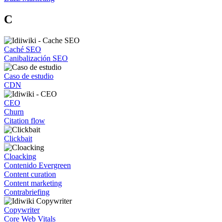
C
Caché SEO
Canibalización SEO
Caso de estudio
CDN
CEO
Churn
Citation flow
Clickbait
Cloacking
Contenido Evergreen
Content curation
Content marketing
Contrabriefing
Copywriter
Core Web Vitals