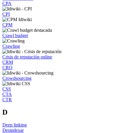
CPA
CPI
CPM
Crawl budget
Crawling
Crisis de reputación online
CRM
CRO
Crowdsourcing
CSS
CTA
CTR
D
Deep linking
Desindexar