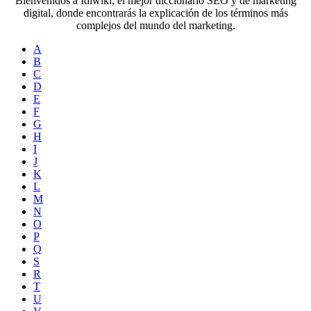
Bienvenidos a Idiwiki, el mejor diccionario SEO y de marketing
digital, donde encontrarás la explicación de los términos más
complejos del mundo del marketing.
A
B
C
D
E
F
G
H
I
J
K
L
M
N
O
P
Q
S
R
T
U