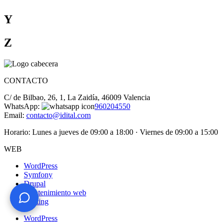
Y
Z
CONTACTO
C/ de Bilbao, 26, 1, La Zaidía, 46009 Valencia
WhatsApp:
960204550
Email:
contacto@idital.com
Horario: Lunes a jueves de 09:00 a 18:00 · Viernes de 09:00 a 15:00
WEB
WordPress
¿Te ayudo? Pregúntame lo que quieras
Symfony
Drupal
Mantenimiento web
Hosting
WordPress