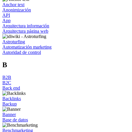
Anchor text
Anonimización
API
App
Arquitectura información
Arquitectura página web
Astroturfing
Automatización marketing
Autoridad de control
B
B2B
B2C
Back end
Backlinks
Backup
Banner
Base de datos
Benchmarketing