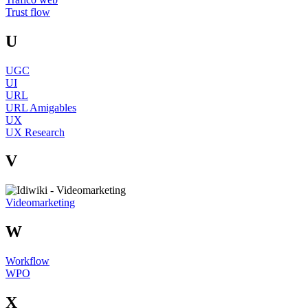
Trust flow
U
UGC
UI
URL
URL Amigables
UX
UX Research
V
Videomarketing
W
Workflow
WPO
X