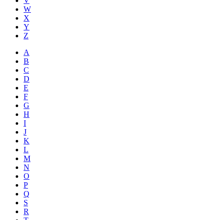
V
W
X
Y
Z
A
B
C
D
E
F
G
H
I
J
K
L
M
N
O
P
Q
S
R