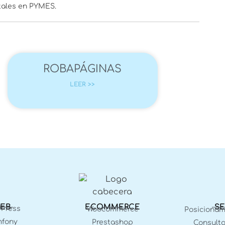
itales en PYMES.
ROBAPÁGINAS
LEER >>
EB
ECOMMERCE
S
Press
Woocommerce
Posiciona
fony
Prestashop
Consulto