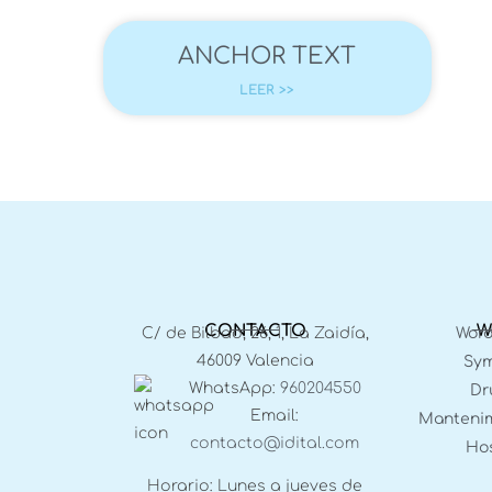
ANCHOR TEXT
LEER >>
CONTACTO
W
C/ de Bilbao, 26, 1, La Zaidía,
Word
46009 Valencia
Sym
WhatsApp:
960204550
Dr
Email:
Mantenim
contacto@idital.com
Hos
Horario: Lunes a jueves de