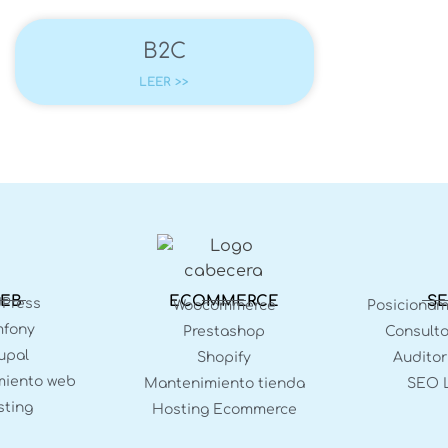
B2C
LEER >>
EB
ECOMMERCE
S
Press
Woocommerce
Posiciona
fony
Prestashop
Consulto
upal
Shopify
Auditor
iento web
Mantenimiento tienda
SEO 
ting
Hosting Ecommerce