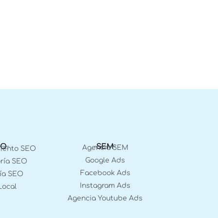
EO
SEM
Agencia SEM
miento SEO
Google Ads
ría SEO
Facebook Ads
ía SEO
Instagram Ads
Local
Agencia Youtube Ads