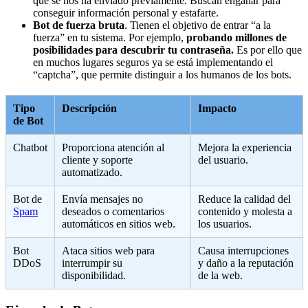
que se nos ha enviado previamente. Buscan engañar para
conseguir información personal y estafarte.
Bot de fuerza bruta
. Tienen el objetivo de entrar “a la
fuerza” en tu sistema. Por ejemplo,
probando millones de
posibilidades para descubrir tu contraseña.
Es por ello que
en muchos lugares seguros ya se está implementando el
“captcha”, que permite distinguir a los humanos de los bots.
Tipo
Descripción
Impacto
de Bot
Chatbot
Proporciona atención al
Mejora la experiencia
cliente y soporte
del usuario.
automatizado.
Bot de
Envía mensajes no
Reduce la calidad del
Spam
deseados o comentarios
contenido y molesta a
automáticos en sitios web.
los usuarios.
Bot
Ataca sitios web para
Causa interrupciones
DDoS
interrumpir su
y daño a la reputación
disponibilidad.
de la web.