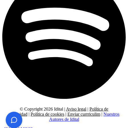
© Copyright 2026 Idital |
Aviso legal
|
Política de
privacidad
|
Política de cookies
|
Enviar currriculim
|
Nuestros
Autores de Idital