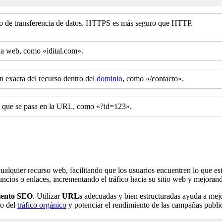
olo de transferencia de datos. HTTPS es más seguro que HTTP.
na web, como «idital.com».
ón exacta del recurso dentro del
dominio
, como «/contacto».
l que se pasa en la URL, como «?id=123».
ualquier recurso web, facilitando que los usuarios encuentren lo que es
uncios o enlaces, incrementando el tráfico hacia su sitio web y mejorand
iento SEO
. Utilizar
URLs
adecuadas y bien estructuradas ayuda a mejor
to del
tráfico orgánico
y potenciar el rendimiento de las campañas public