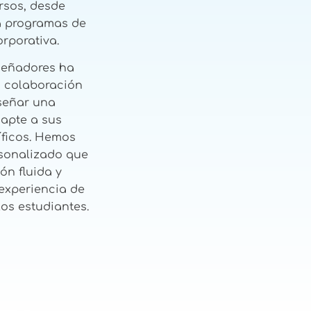
ursos, desde
a programas de
rporativa.
señadores ha
a colaboración
iseñar una
apte a sus
íficos. Hemos
sonalizado que
ón fluida y
experiencia de
los estudiantes.