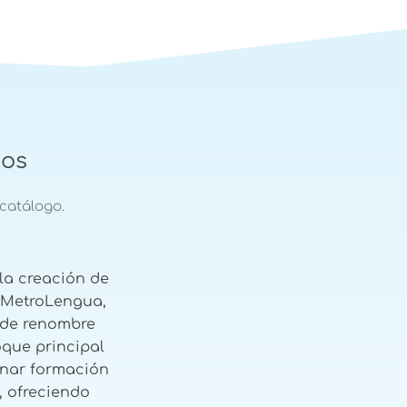
dos
catálogo.
la creación de
 MetroLengua,
 de renombre
oque principal
onar formación
, ofreciendo