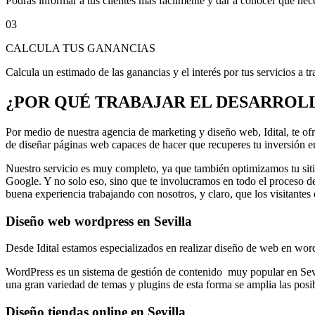
Podrás informar a tus clientes más fácilmente y dar a conocer qué nec
03
CALCULA TUS GANANCIAS
Calcula un estimado de las ganancias y el interés por tus servicios a t
¿POR QUÉ TRABAJAR EL DESARROLL
Por medio de nuestra agencia de marketing y diseño web, Idital, te o
de diseñar páginas web capaces de hacer que recuperes tu inversión en
Nuestro servicio es muy completo, ya que también optimizamos tu sit
Google. Y no solo eso, sino que te involucramos en todo el proceso de
buena experiencia trabajando con nosotros, y claro, que los visitante
Diseño web wordpress en Sevilla
Desde Idital estamos especializados en realizar diseño de web en wor
WordPress es un sistema de gestión de contenido muy popular en Sevill
una gran variedad de temas y plugins de esta forma se amplia las posibi
Diseño tiendas online en Sevilla