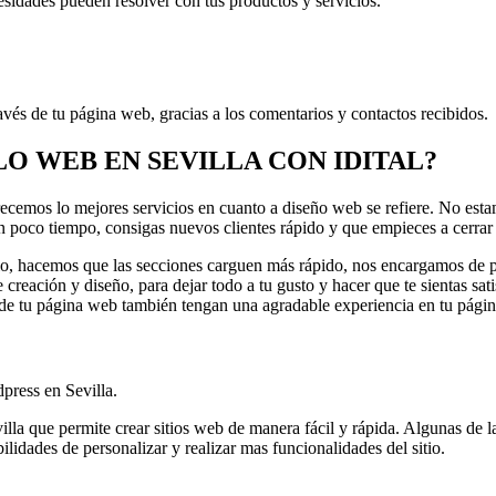
esidades pueden resolver con tus productos y servicios.
ravés de tu página web, gracias a los comentarios y contactos recibidos.
O WEB EN SEVILLA CON IDITAL?
frecemos lo mejores servicios en cuanto a diseño web se refiere. No e
 poco tiempo, consigas nuevos clientes rápido y que empieces a cerrar v
io, hacemos que las secciones carguen más rápido, nos encargamos de p
 creación y diseño, para dejar todo a tu gusto y hacer que te sientas sa
s de tu página web también tengan una agradable experiencia en tu págin
dpress en Sevilla.
a que permite crear sitios web de manera fácil y rápida. Algunas de las
lidades de personalizar y realizar mas funcionalidades del sitio.