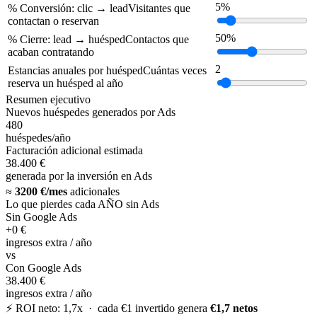
5%
% Conversión: clic → lead
Visitantes que
contactan o reservan
50%
% Cierre: lead → huésped
Contactos que
acaban contratando
2
Estancias anuales por huésped
Cuántas veces
reserva un huésped al año
Resumen ejecutivo
Nuevos huéspedes generados por Ads
480
huéspedes/año
Facturación adicional estimada
38.400 €
generada por la inversión en Ads
≈
3200 €
/mes
adicionales
Lo que pierdes cada AÑO sin Ads
Sin Google Ads
+0 €
ingresos extra / año
vs
Con Google Ads
38.400 €
ingresos extra / año
⚡ ROI neto: 1,7x · cada €1 invertido genera
€1,7 netos