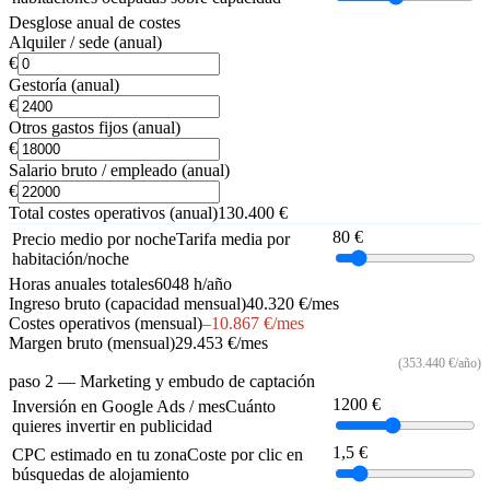
Desglose anual de costes
Alquiler / sede (anual)
€
Gestoría (anual)
€
Otros gastos fijos (anual)
€
Salario bruto / empleado (anual)
€
Total costes operativos (anual)
130.400 €
80 €
Precio medio por noche
Tarifa media por
habitación/noche
Horas anuales totales
6048 h/año
Ingreso bruto (capacidad mensual)
40.320 €/mes
Costes operativos (mensual)
–10.867 €/mes
Margen bruto (mensual)
29.453 €/mes
(
353.440 €
/año)
paso 2
— Marketing y embudo de captación
1200 €
Inversión en Google Ads / mes
Cuánto
quieres invertir en publicidad
1,5 €
CPC estimado en tu zona
Coste por clic en
búsquedas de alojamiento