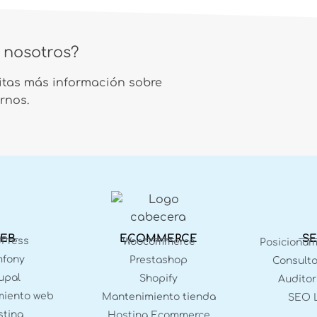
n nosotros?
sitas más información sobre
rnos.
EB
ECOMMERCE
S
Press
Woocommerce
Posiciona
fony
Prestashop
Consulto
upal
Shopify
Auditor
iento web
Mantenimiento tienda
SEO 
ting
Hosting Ecommerce