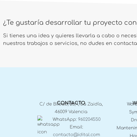
¿Te gustaría desarrollar tu proyecto co
Si tienes una idea y quieres llevarla a cabo o nece
nuestros trabajos o servicios, no dudes en contacta
CONTACTO
W
C/ de Bilbao, 26, 1, La Zaidía,
Word
46009 Valencia
Sym
WhatsApp:
960204550
Dr
Email:
Mantenim
contacto@idital.com
Hos