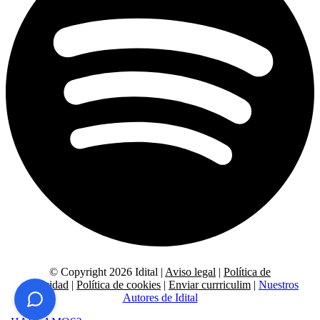
© Copyright 2026 Idital |
Aviso legal
|
Política de
privacidad
|
Política de cookies
|
Enviar currriculim
|
Nuestros
Autores de Idital