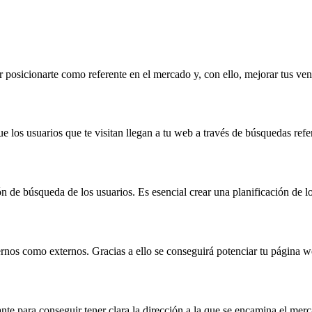
 posicionarte como referente en el mercado y, con ello, mejorar tus ven
 los usuarios que te visitan llegan a tu web a través de búsquedas refe
n de búsqueda de los usuarios. Es esencial crear una planificación de l
nos como externos. Gracias a ello se conseguirá potenciar tu página web 
nte para conseguir tener clara la dirección a la que se encamina el me