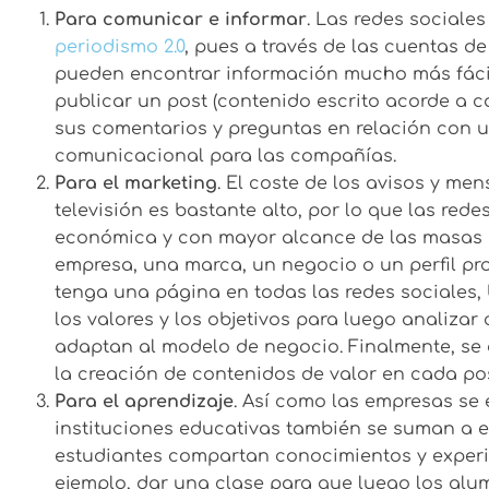
Para comunicar e informar
. Las redes sociale
periodismo 2.0
, pues a través de las cuentas d
pueden encontrar información mucho más fácil 
publicar un post (contenido escrito acorde a c
sus comentarios y preguntas en relación con u
comunicacional para las compañías.
Para el marketing
. El coste de los avisos y men
televisión es bastante alto, por lo que las red
económica y con mayor alcance de las masas a
empresa, una marca, un negocio o un perfil pr
tenga una página en todas las redes sociales, 
los valores y los objetivos para luego analizar
adaptan al modelo de negocio. Finalmente, se d
la creación de contenidos de valor en cada pos
Para el aprendizaje
. Así como las empresas se 
instituciones educativas también se suman a es
estudiantes compartan conocimientos y experie
ejemplo, dar una clase para que luego los alu