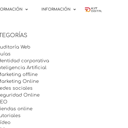
FORMACIÓN
INFORMACIÓN
TEGORÍAS
uditoría Web
uías
dentidad corporativa
nteligencia Artificial
arketing offline
arketing Online
edes sociales
eguridad Online
SEO
iendas online
utoriales
ídeo