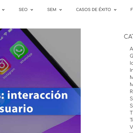
SEO
SEM
CASOS DE ÉXITO
CA
A
G
I
I
M
M
R
S
T
T
V