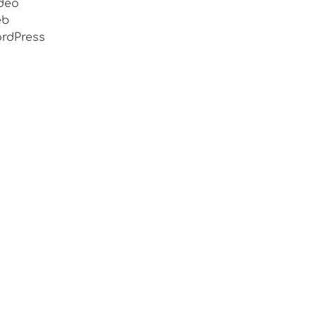
deo
eb
rdPress