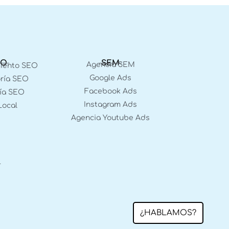
EO
SEM
Agencia SEM
miento SEO
Google Ads
ría SEO
Facebook Ads
ía SEO
Instagram Ads
Local
Agencia Youtube Ads
l
¿HABLAMOS?