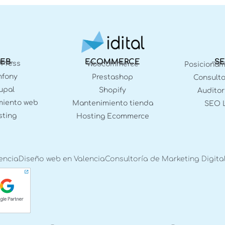
EB
ECOMMERCE
S
Press
Woocommerce
Posiciona
fony
Prestashop
Consulto
upal
Shopify
Auditor
iento web
Mantenimiento tienda
SEO 
ting
Hosting Ecommerce
encia
Diseño web en Valencia
Consultoría de Marketing Digita