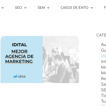
SEO
SEM
CASOS DE ÉXITO
CATE
Au
Gu
Id
In
Ma
Ma
Re
Se
S
Ti
Tu