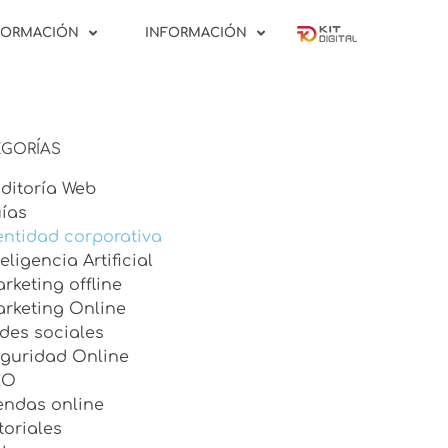
FORMACIÓN
INFORMACIÓN
GORÍAS
ditoría Web
ías
entidad corporativa
teligencia Artificial
rketing offline
rketing Online
des sociales
guridad Online
EO
endas online
toriales