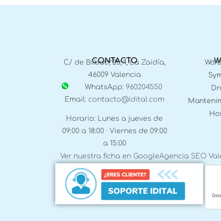
CONTACTO
W
C/ de Bilbao, 26, 1, La Zaidía,
Word
46009 Valencia
Sym
WhatsApp:
960204550
Dr
Email:
contacto@idital.com
Mantenim
Hos
Horario: Lunes a jueves de
09:00 a 18:00 · Viernes de 09:00
a 15:00
Ver nuestra ficha en Google
Agencia SEO Val