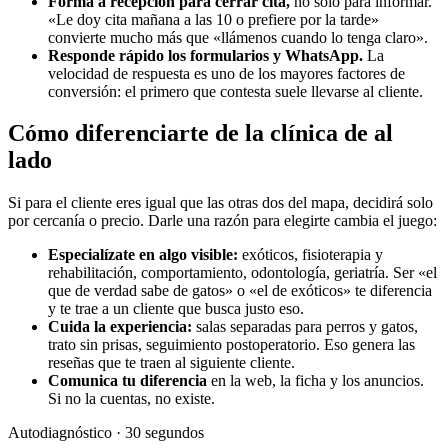
Forma a recepción para cerrar cita,
no solo para informar.
«Le doy cita mañana a las 10 o prefiere por la tarde»
convierte mucho más que «llámenos cuando lo tenga claro».
Responde rápido los formularios y WhatsApp.
La
velocidad de respuesta es uno de los mayores factores de
conversión: el primero que contesta suele llevarse al cliente.
Cómo diferenciarte de la clínica de al
lado
Si para el cliente eres igual que las otras dos del mapa, decidirá solo
por cercanía o precio. Darle una razón para elegirte cambia el juego:
Especialízate en algo visible:
exóticos, fisioterapia y
rehabilitación, comportamiento, odontología, geriatría. Ser «el
que de verdad sabe de gatos» o «el de exóticos» te diferencia
y te trae a un cliente que busca justo eso.
Cuida la experiencia:
salas separadas para perros y gatos,
trato sin prisas, seguimiento postoperatorio. Eso genera las
reseñas que te traen al siguiente cliente.
Comunica tu diferencia
en la web, la ficha y los anuncios.
Si no la cuentas, no existe.
Autodiagnóstico · 30 segundos