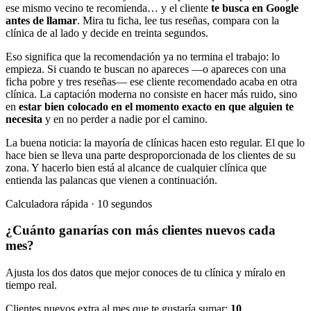
ese mismo vecino te recomienda… y el cliente
te busca en Google
antes de llamar
. Mira tu ficha, lee tus reseñas, compara con la
clínica de al lado y decide en treinta segundos.
Eso significa que la recomendación ya no termina el trabajo: lo
empieza. Si cuando te buscan no apareces —o apareces con una
ficha pobre y tres reseñas— ese cliente recomendado acaba en otra
clínica. La captación moderna no consiste en hacer más ruido, sino
en
estar bien colocado en el momento exacto en que alguien te
necesita
y en no perder a nadie por el camino.
La buena noticia: la mayoría de clínicas hacen esto regular. El que lo
hace bien se lleva una parte desproporcionada de los clientes de su
zona. Y hacerlo bien está al alcance de cualquier clínica que
entienda las palancas que vienen a continuación.
Calculadora rápida · 10 segundos
¿Cuánto ganarías con más clientes nuevos cada
mes?
Ajusta los dos datos que mejor conoces de tu clínica y míralo en
tiempo real.
Clientes nuevos extra al mes que te gustaría sumar:
10