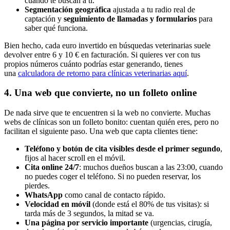
cuando te buscan a ti.
Segmentación geográfica
ajustada a tu radio real de
captación y
seguimiento de llamadas y formularios
para
saber qué funciona.
Bien hecho, cada euro invertido en búsquedas veterinarias suele
devolver entre 6 y 10 € en facturación. Si quieres ver con tus
propios números cuánto podrías estar generando, tienes
una
calculadora de retorno para clínicas veterinarias aquí
.
4. Una web que convierte, no un folleto online
De nada sirve que te encuentren si la web no convierte. Muchas
webs de clínicas son un folleto bonito: cuentan quién eres, pero no
facilitan el siguiente paso. Una web que capta clientes tiene:
Teléfono y botón de cita visibles desde el primer segundo
,
fijos al hacer scroll en el móvil.
Cita online 24/7
: muchos dueños buscan a las 23:00, cuando
no puedes coger el teléfono. Si no pueden reservar, los
pierdes.
WhatsApp
como canal de contacto rápido.
Velocidad en móvil
(donde está el 80% de tus visitas): si
tarda más de 3 segundos, la mitad se va.
Una página por servicio importante
(urgencias, cirugía,