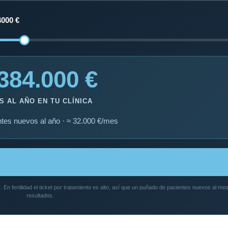
4000 €
384.000 €
S AL AÑO EN TU CLÍNICA
ntes nuevos al año · ≈ 32.000 €/mes
conseguir esos pacientes →
. En fertilidad el ticket por tratamiento es alto, así que un puñado de pacientes nuevos al m
resultados.