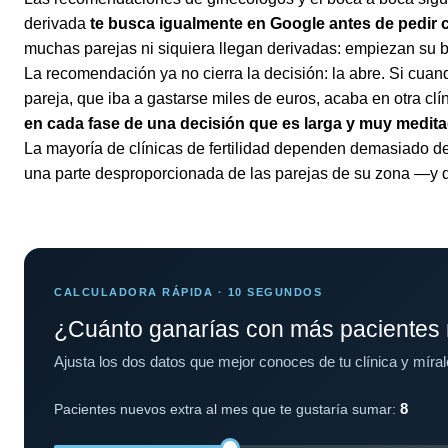
derivada
te busca igualmente en Google antes de pedir c
muchas parejas ni siquiera llegan derivadas: empiezan su
La recomendación ya no cierra la decisión: la abre. Si cu
pareja, que iba a gastarse miles de euros, acaba en otra cl
en cada fase de una decisión que es larga y muy medit
La mayoría de clínicas de fertilidad dependen demasiado de 
una parte desproporcionada de las parejas de su zona —y d
CALCULADORA RÁPIDA · 10 SEGUNDOS
¿Cuánto ganarías con más pacientes
Ajusta los dos datos que mejor conoces de tu clínica y míral
8
Pacientes nuevos extra al mes que te gustaría sumar: