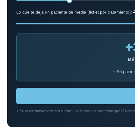
Lo que te deja un paciente de media (ticket por tratamiento):
+
MÁ
= 96 pacie
Cómo 
Cálculo orientativo: pacientes nuevos × 12 meses × el ticket medio que tú indicas